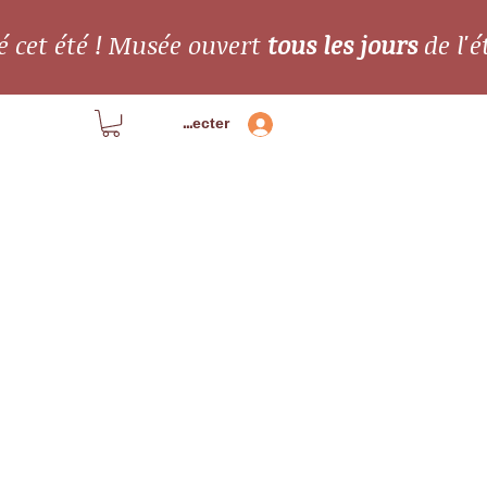
é cet été ! Musée ouvert
tous les jours
de l'é
Se connecter