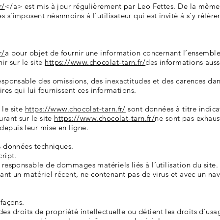
r/
</a> est mis à jour régulièrement par Leo Fettes. De la même
 s’imposent néanmoins à l’utilisateur qui est invité à s’y référe
r/
a pour objet de fournir une information concernant l’ensemble 
r sur le site
https://www.chocolat-tarn.fr/
des informations auss
responsable des omissions, des inexactitudes et des carences dans
ires qui lui fournissent ces informations.
 le site
https://www.chocolat-tarn.fr/
sont données à titre indicat
urant sur le site
https://www.chocolat-tarn.fr/
ne sont pas exhaust
depuis leur mise en ligne.
es données techniques.
cript.
 responsable de dommages matériels liés à l’utilisation du site. D
sant un matériel récent, ne contenant pas de virus et avec un na
efaçons.
 droits de propriété intellectuelle ou détient les droits d’usag