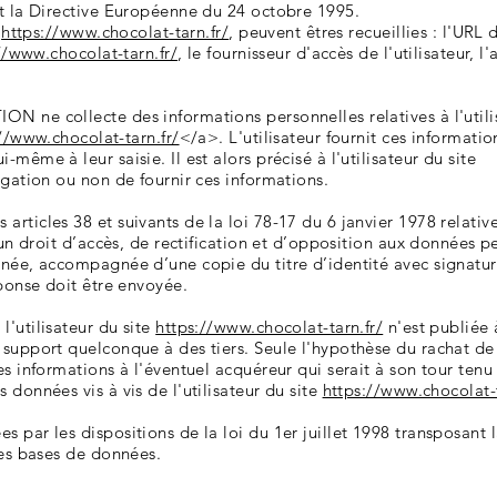
et la Directive Européenne du 24 octobre 1995.
e
https://www.chocolat-tarn.fr/
, peuvent êtres recueillies : l'URL
//www.chocolat-tarn.fr/
, le fournisseur d'accès de l'utilisateur, 
N ne collecte des informations personnelles relatives à l'utili
//www.chocolat-tarn.fr/
</a>. L'utilisateur fournit ces informati
même à leur saisie. Il est alors précisé à l'utilisateur du site
igation ou non de fournir ces informations.
rticles 38 et suivants de la loi 78-17 du 6 janvier 1978 relative 
d’un droit d’accès, de rectification et d’opposition aux données p
née, accompagnée d’une copie du titre d’identité avec signature
éponse doit être envoyée.
'utilisateur du site
https://www.chocolat-tarn.fr/
n'est publiée à
n support quelconque à des tiers. Seule l'hypothèse du rachat 
es informations à l'éventuel acquéreur qui serait à son tour te
 données vis à vis de l'utilisateur du site
https://www.chocolat-t
 par les dispositions de la loi du 1er juillet 1998 transposant 
des bases de données.