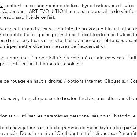
r/
contient un certain nombre de liens hypertextes vers d’autres 
ependant, ART EVOLUTION n’a pas la possibilité de vérifier le 
responsabilité de ce fait.
w.chocolat-tarn.fr/
est susceptible de provoquer l’installation de
er de petite taille, qui ne permet pas l’identification de l’utilisa
on d’un ordinateur sur un site. Les données ainsi obtenues visent 
tion à permettre diverses mesures de fréquentation.
peut entraîner l’impossibilité d’accéder à certains services. L’uti
our refuser l’installation des cookies :
de rouage en haut a droite) / options internet. Cliquez sur Con
 du navigateur, cliquez sur le bouton Firefox, puis aller dans l'o
on sur : utiliser les paramètres personnalisés pour l'historique
oite du navigateur sur le pictogramme de menu (symbolisé par u
 avancés. Dans la section "Confidentialité", cliquez sur Paramè