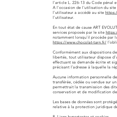
l'article L. 226-13 du Code pénal 
A l'occasion de l'utilisation du sit
l'utilisateur a accédé au site
https:
l'utilisateur.
En tout état de cause ART EVOLUTIO
services proposés par le site
https:
notamment lorsqu'il procède par lui-
https://www.chocolat-tarn.fr/
l’obl
Conformément aux dispositions des a
libertés, tout utilisateur dispose 
effectuant sa demande écrite et sig
précisant l’adresse à laquelle la r
Aucune information personnelle de l
transférée, cédée ou vendue sur u
permettrait la transmission des dit
conservation et de modification des
Les bases de données sont protégées
relative à la protection juridique 
8. Liens hypertextes et cookies.