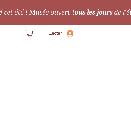
é cet été ! Musée ouvert
tous les jours
de l'é
Se connecter