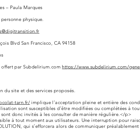
tes – Paula Marques
e personne physique.
s@digitransition.fr
nçois Blvd San Francisco, CA 94158
es
 offert par Subdelirium.com
https://www.subdelirium.com/gener
on du site et des services proposés.
colat-tarn.fr/
implique l’acceptation pleine et entière des condit
ilisation sont susceptibles d’être modifiées ou complétées à tout
sont donc invités à les consulter de manière régulière.</p>
ible à tout moment aux utilisateurs. Une interruption pour rai
OLUTION, qui s’efforcera alors de communiquer préalablement au