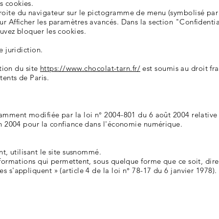
s cookies.
oite du navigateur sur le pictogramme de menu (symbolisé par t
ur Afficher les paramètres avancés. Dans la section "Confidentia
ouvez bloquer les cookies.
e juridiction.
ation du site
https://www.chocolat-tarn.fr/
est soumis au droit fran
tents de Paris.
.
amment modifiée par la loi n° 2004-801 du 6 août 2004 relative à
in 2004 pour la confiance dans l'économie numérique.
nt, utilisant le site susnommé.
nformations qui permettent, sous quelque forme que ce soit, dire
 s'appliquent » (article 4 de la loi n° 78-17 du 6 janvier 1978).