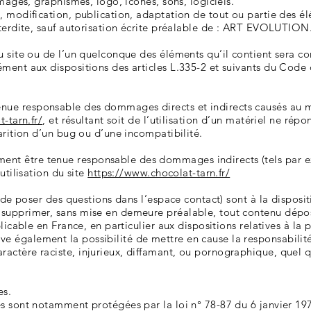
images, graphismes, logo, icônes, sons, logiciels.
 modification, publication, adaptation de tout ou partie des élé
nterdite, sauf autorisation écrite préalable de : ART EVOLUTION
u site ou de l’un quelconque des éléments qu’il contient sera 
ment aux dispositions des articles L.335-2 et suivants du Code d
e responsable des dommages directs et indirects causés au maté
-tarn.fr/
, et résultant soit de l’utilisation d’un matériel ne rép
arition d’un bug ou d’une incompatibilité.
t être tenue responsable des dommages indirects (tels par 
utilisation du site
https://www.chocolat-tarn.fr/
é de poser des questions dans l’espace contact) sont à la disposit
supprimer, sans mise en demeure préalable, tout contenu dépo
plicable en France, en particulier aux dispositions relatives à la
également la possibilité de mettre en cause la responsabilité c
tère raciste, injurieux, diffamant, ou pornographique, quel que
es.
s sont notamment protégées par la loi n° 78-87 du 6 janvier 197