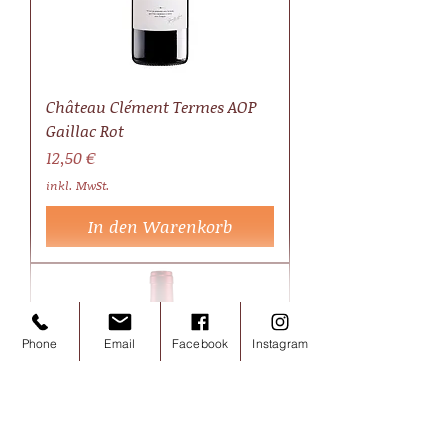
Château Clément Termes AOP
Gaillac Rot
Preis
12,50 €
inkl. MwSt.
In den Warenkorb
Phone
Email
Facebook
Instagram