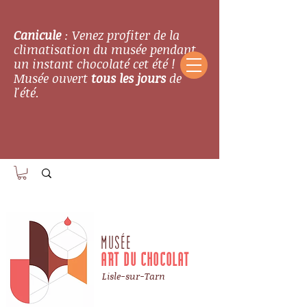
Canicule
: Venez profiter de la
climatisation du musée pendant
un instant chocolaté cet été !
Musée ouvert
tous les jours
de
l'été.
MUSÉE
ART DU CHOCOLAT
Lisle-sur-Tarn