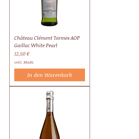
Château Clément Termes AOP
Gaillac White Pearl
Preis
12,50 €
inkl. MwSt.
In den Warenkorb