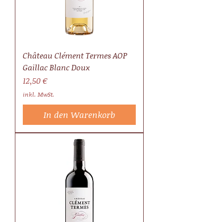
Château Clément Termes AOP
Gaillac Blanc Doux
Preis
12,50 €
inkl. MwSt.
In den Warenkorb