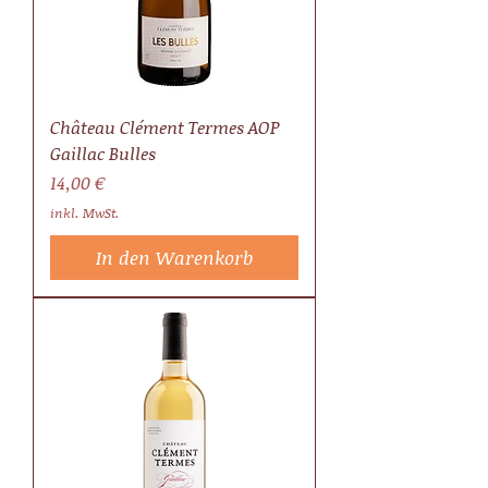
Château Clément Termes AOP
Gaillac Bulles
Preis
14,00 €
inkl. MwSt.
In den Warenkorb