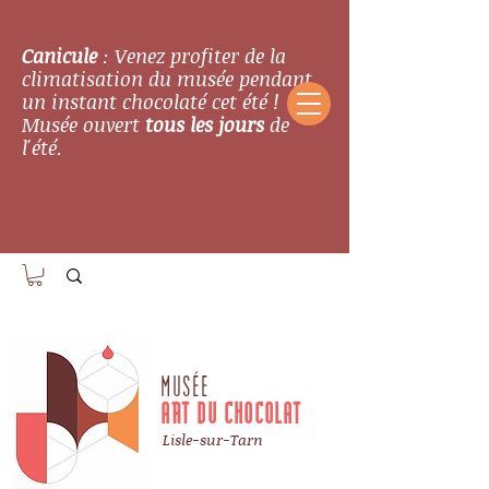
Canicule
: Venez profiter de la
climatisation du musée pendant
un instant chocolaté cet été !
Musée ouvert
tous les jours
de
l'été.
MUSÉE
ART DU CHOCOLAT
Lisle-sur-Tarn