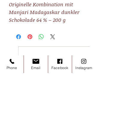
Originelle Kombination mit
Manjari Madagaskar dunkler
Schokolade 64 % – 200 g
Phone
Email
Facebook
Instagram
Noisettes chocolat lait 100g
Preis
7,20 €
inkl. MwSt.