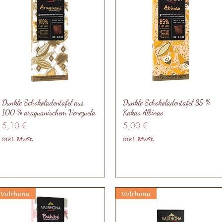
Dunkle Schokoladentafel aus
Dunkle Schokoladentafel 85 %
100 % araguanischem Venezuela
Kakao Albinao
Preis
Preis
5,10 €
5,00 €
inkl. MwSt.
inkl. MwSt.
Valrhona
Valrhona