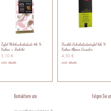
Tafel Milchschokolade 46 %
Dunkle Schokoladentafel 66 %
Kakao – Bahibé
Kakao Alpaco Ecuador
Preis
Preis
5,10 €
4,50 €
inkl. MwSt.
inkl. MwSt.
Kontaktiere uns
Folgen Sie u