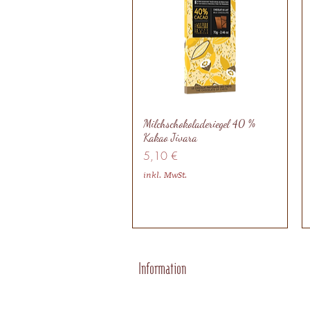
Milchschokoladeriegel 40 %
Kakao Jivara
Preis
5,10 €
inkl. MwSt.
Information