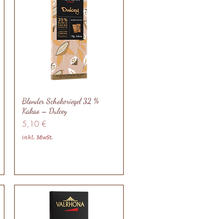
Blonder Schokoriegel 32 %
Kakao – Dulcey
Preis
5,10 €
inkl. MwSt.