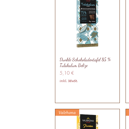
Dunkle Schokoladentafel 85 %
Tulakalum Belize
Preis
5,10 €
inkl. MwSt.
Valrhona