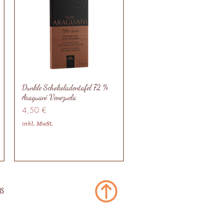
Dunkle Schokoladentafel 72 %
Araguani Venezuela
Preis
4,50 €
inkl. MwSt.
ns