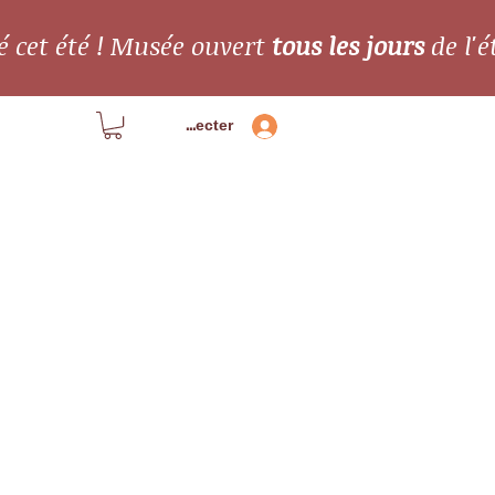
é cet été ! Musée ouvert
tous les jours
de l'é
Se connecter