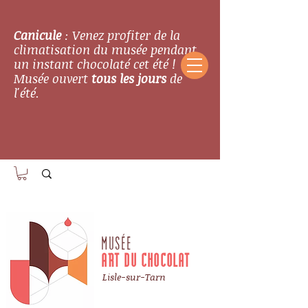
Canicule
: Venez profiter de la
climatisation du musée pendant
un instant chocolaté cet été !
Musée ouvert
tous les jours
de
l'été.
MUSÉE
ART DU CHOCOLAT
Lisle-sur-Tarn