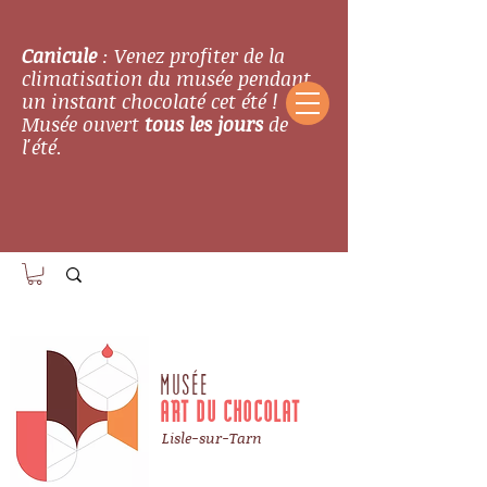
Canicule
: Venez profiter de la
climatisation du musée pendant
un instant chocolaté cet été !
Musée ouvert
tous les jours
de
l'été.
MUSÉE
ART DU CHOCOLAT
Lisle-sur-Tarn