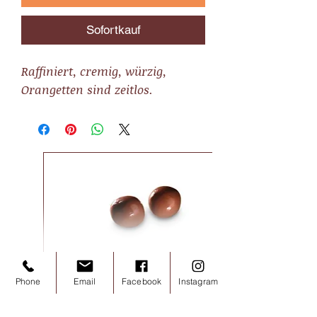
Sofortkauf
Raffiniert, cremig, würzig,
Orangetten sind zeitlos.
Noisettes chocolat lait 100g
Phone
Email
Facebook
Instagram
Preis
7,20 €