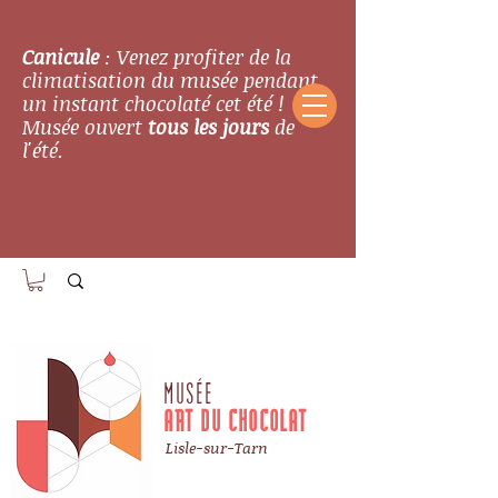
Canicule
: Venez profiter de la
climatisation du musée pendant
un instant chocolaté cet été !
Musée ouvert
tous les jours
de
l'été.
MUSÉE
ART DU CHOCOLAT
Lisle-sur-Tarn